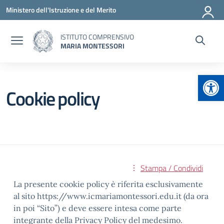
Vai ai contenuti
Vai al menu di navigazione
Vai al footer
Ministero dell'Istruzione e del Merito
ISTITUTO COMPRENSIVO
MARIA MONTESSORI
Apr
Cookie policy
Stampa / Condividi
La presente cookie policy è riferita esclusivamente
al sito https://www.icmariamontessori.edu.it (da ora
in poi “Sito”) e deve essere intesa come parte
integrante della Privacy Policy del medesimo.