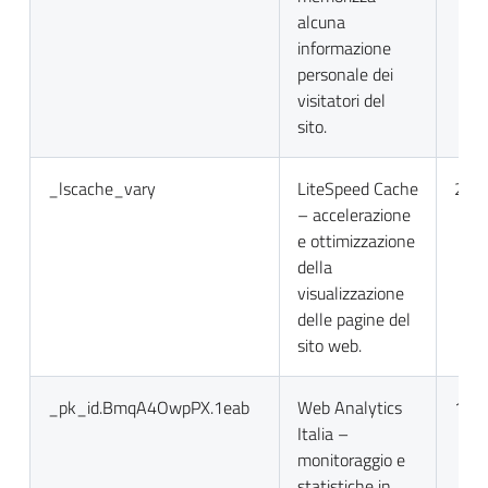
alcuna
informazione
personale dei
visitatori del
sito.
_lscache_vary
LiteSpeed Cache
2 gio
– accelerazione
e ottimizzazione
della
visualizzazione
delle pagine del
sito web.
_pk_id.BmqA4OwpPX.1eab
Web Analytics
13 m
Italia –
monitoraggio e
statistiche in