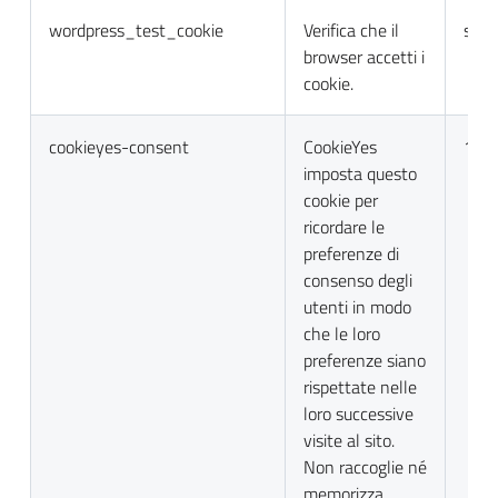
wordpress_test_cookie
Verifica che il
sess
browser accetti i
cookie.
cookieyes-consent
CookieYes
1 a
imposta questo
cookie per
ricordare le
preferenze di
consenso degli
utenti in modo
che le loro
preferenze siano
rispettate nelle
loro successive
visite al sito.
Non raccoglie né
memorizza