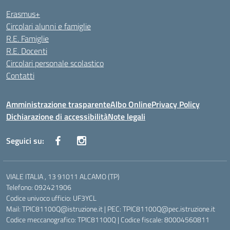
Erasmus+
Circolari alunni e famiglie
R.E. Famiglie
R.E. Docenti
Circolari personale scolastico
Contatti
Amministrazione trasparente
Albo Online
Privacy Policy
Dichiarazione di accessibilità
Note legali
Seguici su:
VIALE ITALIA , 13 91011 ALCAMO (TP)
Telefono: 092421906
Codice univoco ufficio: UF3YCL
Mail: TPIC81100Q@istruzione.it | PEC: TPIC81100Q@pec.istruzione.it
Codice meccanografico: TPIC81100Q | Codice fiscale: 80004560811