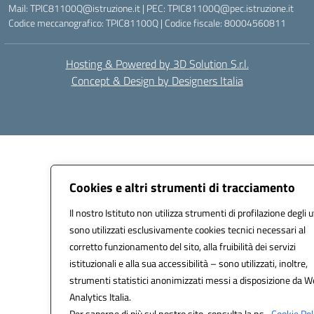
Mail: TPIC81100Q@istruzione.it | PEC: TPIC81100Q@pec.istruzione.it
Codice meccanografico: TPIC81100Q | Codice fiscale: 80004560811
Hosting & Powered by 3D Solution S.r.l.
Concept & Design by Designers Italia
Cookies e altri strumenti di tracciamento
Il nostro Istituto non utilizza strumenti di profilazione degli u
sono utilizzati esclusivamente cookies tecnici necessari al
corretto funzionamento del sito, alla fruibilità dei servizi
istituzionali e alla sua accessibilità – sono utilizzati, inoltre,
strumenti statistici anonimizzati messi a disposizione da 
Analytics Italia.
Per saperne di più sul nostro sito, consulta la ns.
Cookie Pol