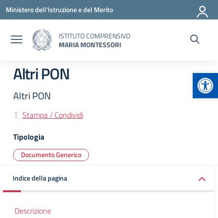
Vai ai contenuti
Vai al menu di navigazione
Vai al footer
Ministero dell'Istruzione e del Merito
ISTITUTO COMPRENSIVO
MARIA MONTESSORI
Altri PON
Apr
Altri PON
Stampa / Condividi
Tipologia
Documento Generico
Indice della pagina
Descrizione