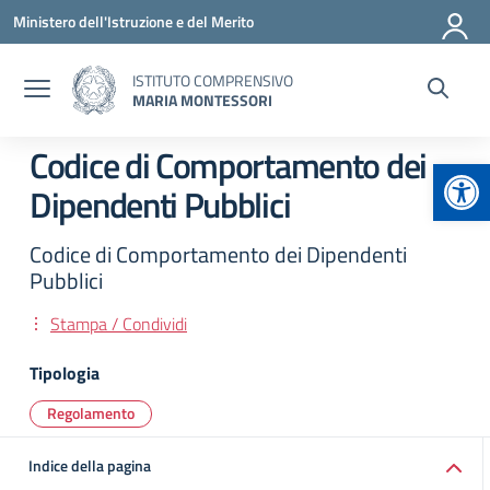
Vai ai contenuti
Vai al menu di navigazione
Vai al footer
Ministero dell'Istruzione e del Merito
ISTITUTO COMPRENSIVO
MARIA MONTESSORI
Codice di Comportamento dei
Apr
Dipendenti Pubblici
Codice di Comportamento dei Dipendenti
Pubblici
Stampa / Condividi
Tipologia
Regolamento
Indice della pagina