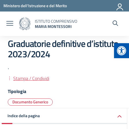
Vai ai contenuti
Vai al menu di navigazione
Vai al footer
Ministero dell'Istruzione e del Merito
ISTITUTO COMPRENSIVO
MARIA MONTESSORI
Graduatorie definitive d’istituto
Apr
2023/2024
.
Stampa / Condividi
Tipologia
Documento Generico
Indice della pagina