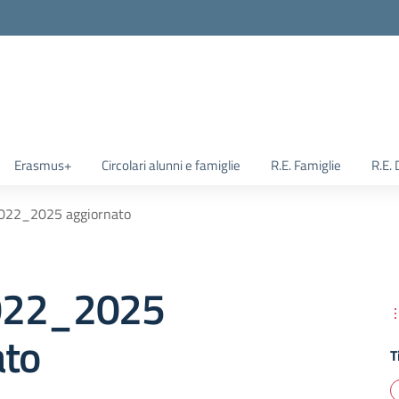
Erasmus+
Circolari alunni e famiglie
R.E. Famiglie
R.E.
022_2025 aggiornato
022_2025
ato
T