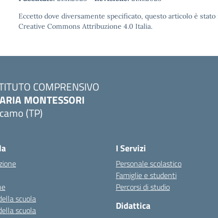
Eccetto dove diversamente specificato, questo articolo è stato 
Creative Commons Attribuzione 4.0 Italia.
STITUTO COMPRENSIVO
ARIA MONTESSORI
lcamo (TP)
Visita la pagina iniziale della scuola
la
I Servizi
zione
Personale scolastico
Famiglie e studenti
ne
Percorsi di studio
della scuola
Didattica
della scuola