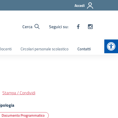
Accedi
Cerca
Seguici su:
Apr
 Docenti
Circolari personale scolastico
Contatti
Stampa / Condividi
ipologia
Documento Programmatico