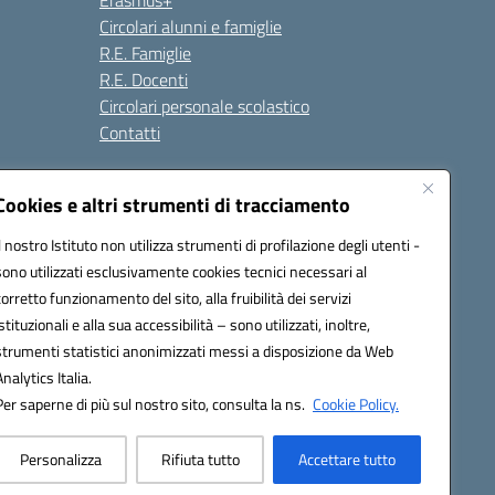
Erasmus+
Circolari alunni e famiglie
R.E. Famiglie
R.E. Docenti
Circolari personale scolastico
Contatti
Cookies e altri strumenti di tracciamento
Seguici su:
Il nostro Istituto non utilizza strumenti di profilazione degli utenti -
sono utilizzati esclusivamente cookies tecnici necessari al
corretto funzionamento del sito, alla fruibilità dei servizi
istituzionali e alla sua accessibilità – sono utilizzati, inoltre,
strumenti statistici anonimizzati messi a disposizione da Web
Analytics Italia.
Per saperne di più sul nostro sito, consulta la ns.
Cookie Policy.
Personalizza
Rifiuta tutto
Accettare tutto