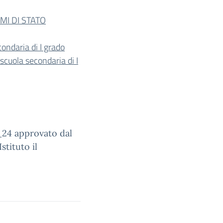
I DI STATO
ondaria di I grado
cuola secondaria di I
24 approvato dal
stituto il