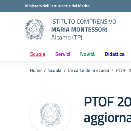
Vai ai contenuti
Vai al menu di navigazione
Vai al footer
Ministero dell'Istruzione e del Merito
ISTITUTO COMPRENSIVO
MARIA MONTESSORI
Alcamo (TP)
Scuola
Servizi
Novità
Didattica
Home
Scuola
Le carte della scuola
PTOF 2
PTOF 2
aggiorn