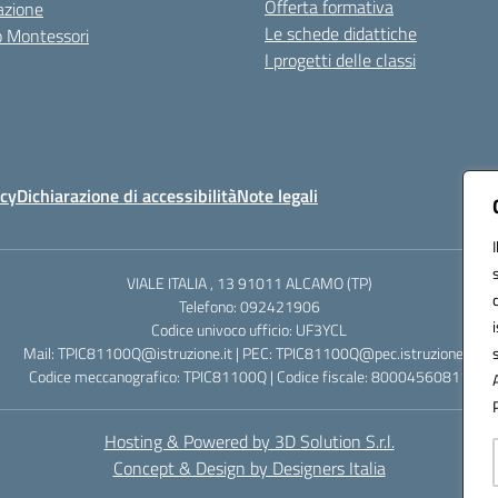
Offerta formativa
azione
Le schede didattiche
zo Montessori
I progetti delle classi
icy
Dichiarazione di accessibilità
Note legali
VIALE ITALIA , 13 91011 ALCAMO (TP)
Telefono: 092421906
Codice univoco ufficio: UF3YCL
Mail: TPIC81100Q@istruzione.it | PEC: TPIC81100Q@pec.istruzione.it
Codice meccanografico: TPIC81100Q | Codice fiscale: 80004560811
Hosting & Powered by 3D Solution S.r.l.
Concept & Design by Designers Italia