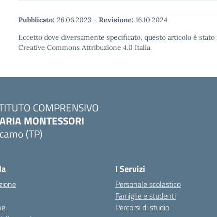
Pubblicato:
26.06.2023
-
Revisione:
16.10.2024
Eccetto dove diversamente specificato, questo articolo è stato 
Creative Commons Attribuzione 4.0 Italia.
STITUTO COMPRENSIVO
ARIA MONTESSORI
lcamo (TP)
Visita la pagina iniziale della scuola
la
I Servizi
zione
Personale scolastico
Famiglie e studenti
ne
Percorsi di studio