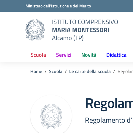
Vai ai contenuti
Vai al menu di navigazione
Vai al footer
Ministero dell'Istruzione e del Merito
ISTITUTO COMPRENSIVO
MARIA MONTESSORI
Alcamo (TP)
Scuola
Servizi
Novità
Didattica
Home
Scuola
Le carte della scuola
Regolam
Regolame
Regolamento d'I