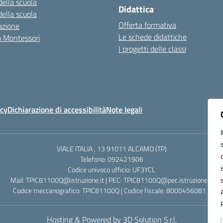
della scuola
Didattica
della scuola
Offerta formativa
azione
Le schede didattiche
zo Montessori
I progetti delle classi
icy
Dichiarazione di accessibilità
Note legali
VIALE ITALIA , 13 91011 ALCAMO (TP)
Telefono: 092421906
Codice univoco ufficio: UF3YCL
Mail: TPIC81100Q@istruzione.it | PEC: TPIC81100Q@pec.istruzione.it
Codice meccanografico: TPIC81100Q | Codice fiscale: 80004560811
Hosting & Powered by 3D Solution S.r.l.