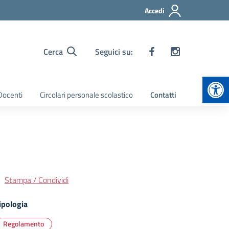
Accedi
Cerca
Seguici su:
Apr
 Docenti
Circolari personale scolastico
Contatti
Stampa / Condividi
ipologia
Regolamento