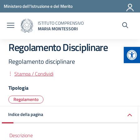
Vai ai contenuti
Vai al menu di navigazione
Vai al footer
Ministero dell'Istruzione e del Merito
ISTITUTO COMPRENSIVO
MARIA MONTESSORI
Regolamento Disciplinare
Apr
Regolamento disciplinare
Stampa / Condividi
Tipologia
Regolamento
Indice della pagina
Descrizione