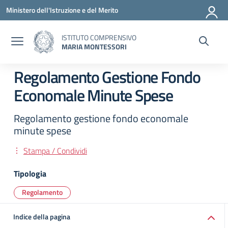
Vai ai contenuti
Vai al menu di navigazione
Vai al footer
Ministero dell'Istruzione e del Merito
ISTITUTO COMPRENSIVO
MARIA MONTESSORI
Regolamento Gestione Fondo
Economale Minute Spese
Regolamento gestione fondo economale
minute spese
Stampa / Condividi
Tipologia
Regolamento
Indice della pagina