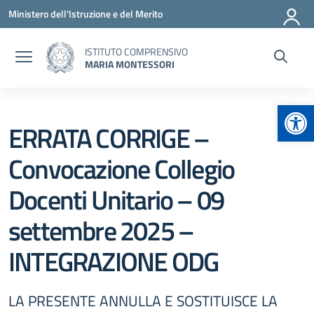
Vai ai contenuti
Vai al menu di navigazione
Vai al footer
Ministero dell'Istruzione e del Merito
ISTITUTO COMPRENSIVO
MARIA MONTESSORI
Apr
ERRATA CORRIGE –
Convocazione Collegio
Docenti Unitario – 09
settembre 2025 –
INTEGRAZIONE ODG
LA PRESENTE ANNULLA E SOSTITUISCE LA