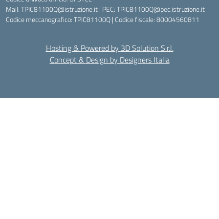
Mail: TPIC81100Q@istruzione.it | PEC: TPIC81100Q@pec.istruzione.it
Codice meccanografico: TPIC81100Q | Codice fiscale: 80004560811
Hosting & Powered by 3D Solution S.r.l.
Concept & Design by Designers Italia