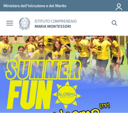
Vai ai contenuti
Vai al menu di navigazione
Vai al footer
Ministero dell'Istruzione e del Merito
ISTITUTO COMPRENSIVO
MARIA MONTESSORI