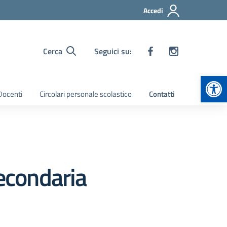
Accedi
Cerca
Seguici su:
Apr
 Docenti
Circolari personale scolastico
Contatti
secondaria