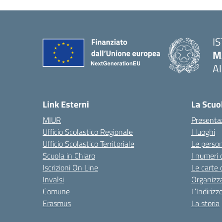
I
M
A
— 
Link Esterni
La Scuo
MIUR
Presenta
Ufficio Scolastico Regionale
I luoghi
Ufficio Scolastico Territoriale
Le perso
Scuola in Chiaro
I numeri 
Iscrizioni On Line
Le carte 
Invalsi
Organizz
Comune
L’Indiriz
Erasmus
La storia