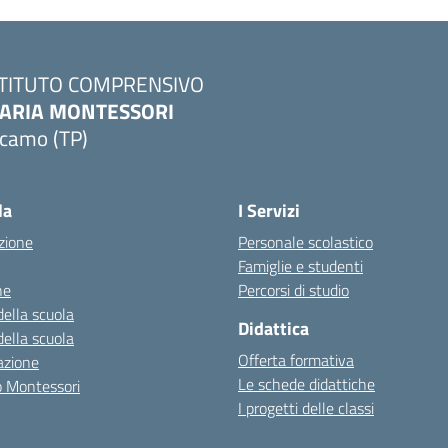
STITUTO COMPRENSIVO
ARIA MONTESSORI
lcamo (TP)
Visita la pagina iniziale della scuola
la
I Servizi
zione
Personale scolastico
Famiglie e studenti
ne
Percorsi di studio
della scuola
Didattica
della scuola
Offerta formativa
azione
Le schede didattiche
zo Montessori
I progetti delle classi