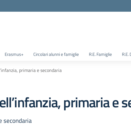
Erasmus+
Circolari alunni e famiglie
R.E. Famiglie
R.E.
’infanzia, primaria e secondaria
ll’infanzia, primaria e 
 e secondaria