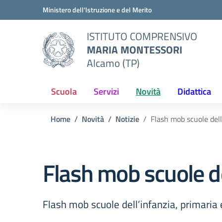
Vai ai contenuti
Vai al menu di navigazione
Vai al footer
Ministero dell'Istruzione e del Merito
ISTITUTO COMPRENSIVO
MARIA MONTESSORI
Alcamo (TP)
Scuola
Servizi
Novità
Didattica
Home
Novità
Notizie
Flash mob scuole dell
Flash mob scuole de
Flash mob scuole dell’infanzia, primaria