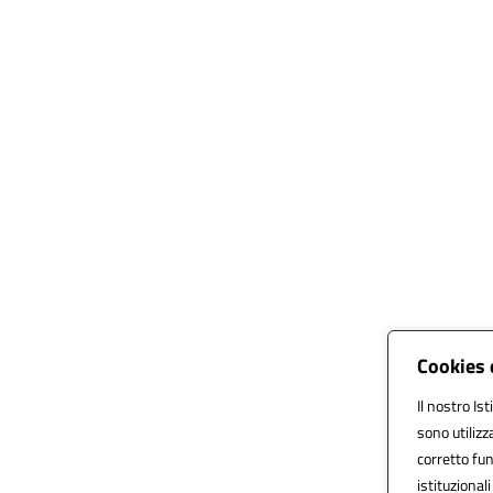
Cookies 
Il nostro Is
sono utilizz
corretto fun
istituzionali