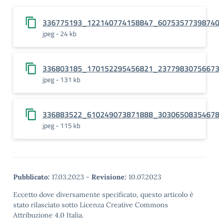
336775193_122140774158847_6075357739874
jpeg - 24 kb
336803185_170152295456821_2377983075667
jpeg - 131 kb
336883522_610249073871888_3030650835467
jpeg - 115 kb
Pubblicato:
17.03.2023
-
Revisione:
10.07.2023
Eccetto dove diversamente specificato, questo articolo è
stato rilasciato sotto Licenza Creative Commons
Attribuzione 4.0 Italia.