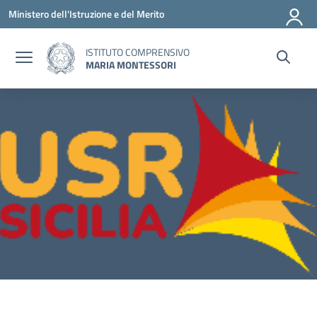
Vai ai contenuti
Vai al menu di navigazione
Vai al footer
Ministero dell'Istruzione e del Merito
ISTITUTO COMPRENSIVO
MARIA MONTESSORI