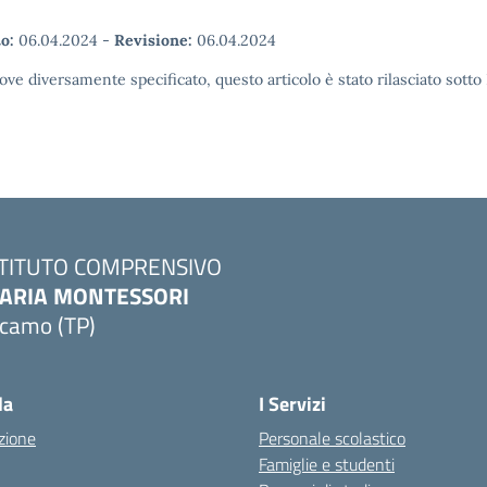
o:
06.04.2024
-
Revisione:
06.04.2024
ove diversamente specificato, questo articolo è stato rilasciato sott
STITUTO COMPRENSIVO
ARIA MONTESSORI
lcamo (TP)
Visita la pagina iniziale della scuola
la
I Servizi
zione
Personale scolastico
Famiglie e studenti