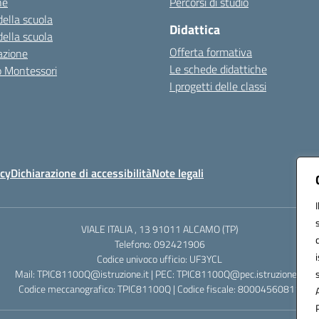
ne
Percorsi di studio
della scuola
Didattica
della scuola
Offerta formativa
azione
Le schede didattiche
zo Montessori
I progetti delle classi
icy
Dichiarazione di accessibilità
Note legali
VIALE ITALIA , 13 91011 ALCAMO (TP)
Telefono: 092421906
Codice univoco ufficio: UF3YCL
Mail: TPIC81100Q@istruzione.it | PEC: TPIC81100Q@pec.istruzione.it
Codice meccanografico: TPIC81100Q | Codice fiscale: 80004560811