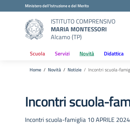
Vai ai contenuti
Vai al menu di navigazione
Vai al footer
Ministero dell'Istruzione e del Merito
ISTITUTO COMPRENSIVO
MARIA MONTESSORI
Alcamo (TP)
Scuola
Servizi
Novità
Didattica
Home
Novità
Notizie
Incontri scuola-fami
Incontri scuola-fa
Incontri scuola-famiglia 10 APRILE 2024