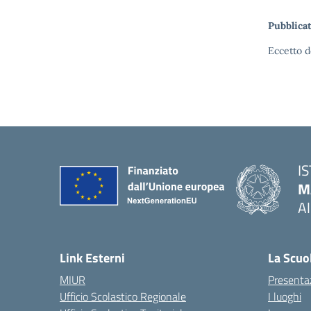
Pubblicat
Eccetto d
I
M
A
— 
Link Esterni
La Scuo
MIUR
Presenta
Ufficio Scolastico Regionale
I luoghi