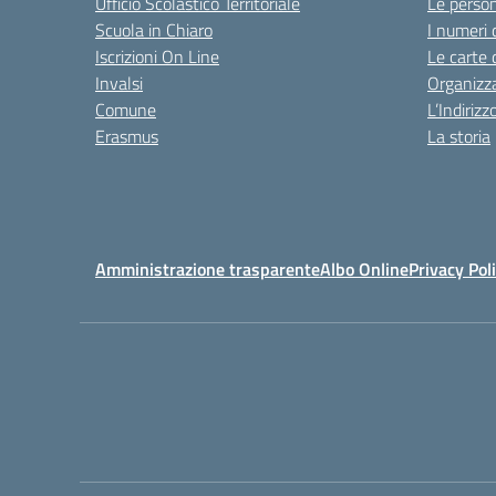
Ufficio Scolastico Territoriale
Le perso
Scuola in Chiaro
I numeri 
Iscrizioni On Line
Le carte 
Invalsi
Organizz
Comune
L’Indiriz
Erasmus
La storia
Amministrazione trasparente
Albo Online
Privacy Pol