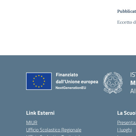
Pubblicat
Eccetto d
I
M
A
— 
Link Esterni
La Scuo
MIUR
Presenta
Ufficio Scolastico Regionale
I luoghi