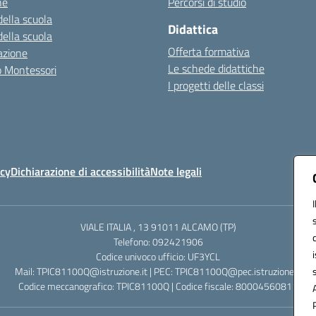
ne
Percorsi di studio
della scuola
Didattica
della scuola
Offerta formativa
azione
Le schede didattiche
zo Montessori
I progetti delle classi
icy
Dichiarazione di accessibilità
Note legali
VIALE ITALIA , 13 91011 ALCAMO (TP)
Telefono: 092421906
Codice univoco ufficio: UF3YCL
Mail: TPIC81100Q@istruzione.it | PEC: TPIC81100Q@pec.istruzione.it
Codice meccanografico: TPIC81100Q | Codice fiscale: 80004560811