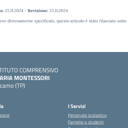
o:
25.11.2024
-
Revisione:
25.11.2024
ove diversamente specificato, questo articolo è stato rilasciato sott
STITUTO COMPRENSIVO
ARIA MONTESSORI
lcamo (TP)
Visita la pagina iniziale della scuola
la
I Servizi
zione
Personale scolastico
Famiglie e studenti