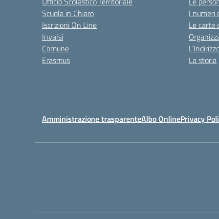
Ufficio Scolastico Territoriale
Le perso
Scuola in Chiaro
I numeri 
Iscrizioni On Line
Le carte 
Invalsi
Organizz
Comune
L’Indiriz
Erasmus
La storia
Amministrazione trasparente
Albo Online
Privacy Pol