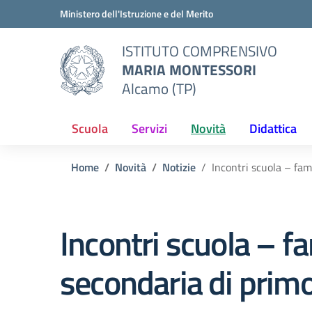
Vai ai contenuti
Vai al menu di navigazione
Vai al footer
Ministero dell'Istruzione e del Merito
ISTITUTO COMPRENSIVO
MARIA MONTESSORI
Alcamo (TP)
Scuola
Servizi
Novità
Didattica
Home
Novità
Notizie
Incontri scuola – fa
Incontri scuola – f
secondaria di prim