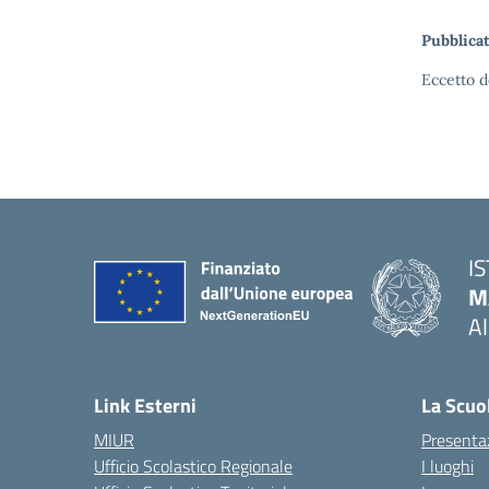
Pubblicat
Eccetto d
I
M
A
— 
Link Esterni
La Scuo
MIUR
Presenta
Ufficio Scolastico Regionale
I luoghi