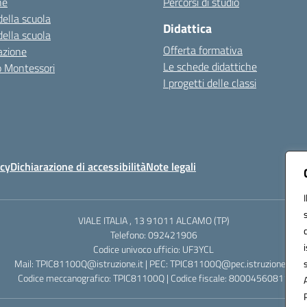
ne
Percorsi di studio
della scuola
Didattica
della scuola
Offerta formativa
azione
Le schede didattiche
zo Montessori
I progetti delle classi
icy
Dichiarazione di accessibilità
Note legali
VIALE ITALIA , 13 91011 ALCAMO (TP)
Telefono: 092421906
Codice univoco ufficio: UF3YCL
Mail: TPIC81100Q@istruzione.it | PEC: TPIC81100Q@pec.istruzione.it
Codice meccanografico: TPIC81100Q | Codice fiscale: 80004560811