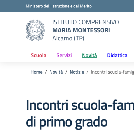
Vai ai contenuti
Vai al menu di navigazione
Vai al footer
Ministero dell'Istruzione e del Merito
ISTITUTO COMPRENSIVO
MARIA MONTESSORI
Alcamo (TP)
Scuola
Servizi
Novità
Didattica
Home
Novità
Notizie
Incontri scuola-fami
Incontri scuola-fa
di primo grado