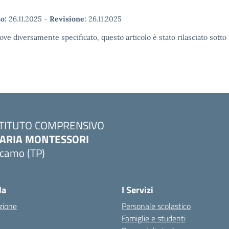
o:
26.11.2025
-
Revisione:
26.11.2025
ove diversamente specificato, questo articolo è stato rilasciato sott
STITUTO COMPRENSIVO
ARIA MONTESSORI
lcamo (TP)
Visita la pagina iniziale della scuola
la
I Servizi
zione
Personale scolastico
Famiglie e studenti