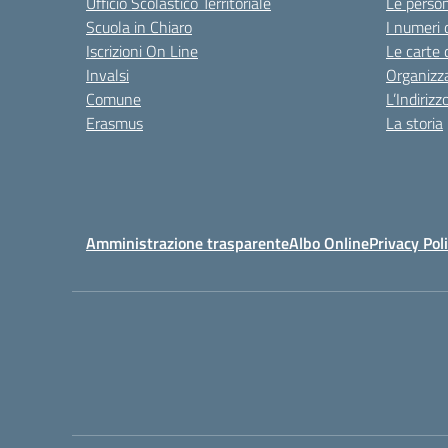
Ufficio Scolastico Territoriale
Le perso
Scuola in Chiaro
I numeri 
Iscrizioni On Line
Le carte 
Invalsi
Organizz
Comune
L’Indiriz
Erasmus
La storia
Amministrazione trasparente
Albo Online
Privacy Pol