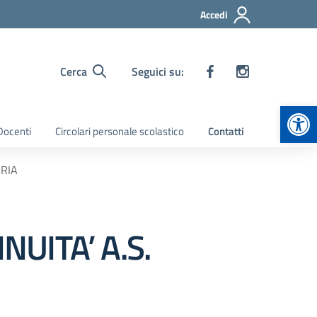
Accedi
Cerca
Seguici su:
Apr
 Docenti
Circolari personale scolastico
Contatti
ARIA
UITA’ A.S.