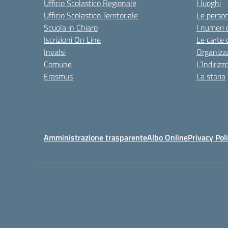
Ufficio Scolastico Regionale
I luoghi
Ufficio Scolastico Territoriale
Le perso
Scuola in Chiaro
I numeri 
Iscrizioni On Line
Le carte 
Invalsi
Organizz
Comune
L’Indiriz
Erasmus
La storia
Amministrazione trasparente
Albo Online
Privacy Pol