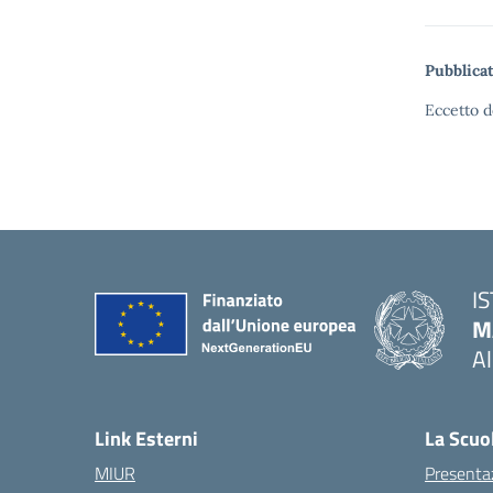
Pubblicat
Eccetto d
I
M
A
— 
Link Esterni
La Scuo
MIUR
Presenta