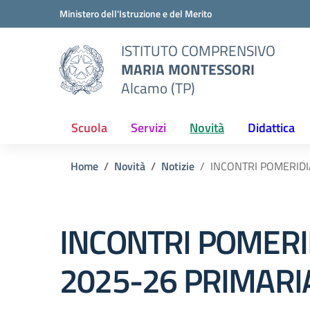
Vai ai contenuti
Vai al menu di navigazione
Vai al footer
Ministero dell'Istruzione e del Merito
ISTITUTO COMPRENSIVO
MARIA MONTESSORI
Alcamo (TP)
Scuola
Servizi
Novità
Didattica
Home
Novità
Notizie
INCONTRI POMERIDI
INCONTRI POMERID
2025-26 PRIMARI