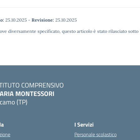
o:
25.10.2025
-
Revisione:
25.10.2025
ove diversamente specificato, questo articolo è stato rilasciato sott
STITUTO COMPRENSIVO
ARIA MONTESSORI
lcamo (TP)
Visita la pagina iniziale della scuola
la
I Servizi
zione
Personale scolastico