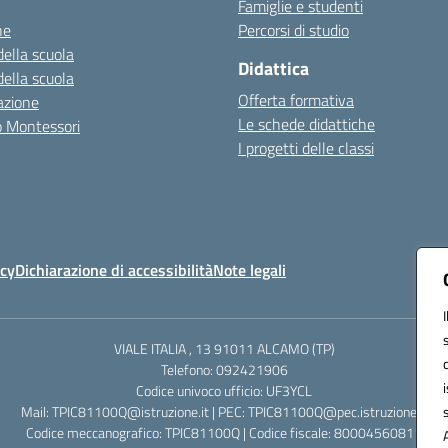
Famiglie e studenti
ne
Percorsi di studio
della scuola
Didattica
della scuola
Offerta formativa
azione
Le schede didattiche
zo Montessori
I progetti delle classi
icy
Dichiarazione di accessibilità
Note legali
VIALE ITALIA , 13 91011 ALCAMO (TP)
Telefono: 092421906
Codice univoco ufficio: UF3YCL
Mail: TPIC81100Q@istruzione.it | PEC: TPIC81100Q@pec.istruzione.it
Codice meccanografico: TPIC81100Q | Codice fiscale: 80004560811