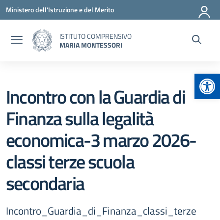
Vai ai contenuti
Vai al menu di navigazione
Vai al footer
Ministero dell'Istruzione e del Merito
ISTITUTO COMPRENSIVO
MARIA MONTESSORI
Apr
Incontro con la Guardia di
Finanza sulla legalità
economica-3 marzo 2026-
classi terze scuola
secondaria
Incontro_Guardia_di_Finanza_classi_terze