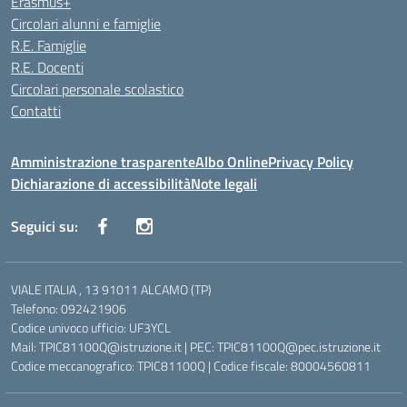
Erasmus+
Circolari alunni e famiglie
R.E. Famiglie
R.E. Docenti
Circolari personale scolastico
Contatti
Amministrazione trasparente
Albo Online
Privacy Policy
Dichiarazione di accessibilità
Note legali
Seguici su:
VIALE ITALIA , 13 91011 ALCAMO (TP)
Telefono: 092421906
Codice univoco ufficio: UF3YCL
Mail: TPIC81100Q@istruzione.it | PEC: TPIC81100Q@pec.istruzione.it
Codice meccanografico: TPIC81100Q | Codice fiscale: 80004560811