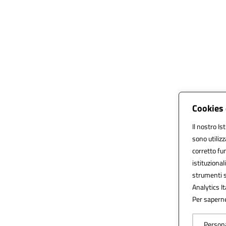
Cookies 
Il nostro Is
sono utiliz
corretto fun
istituzionali
strumenti s
Analytics It
Per saperne 
Persona