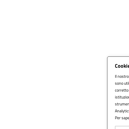
Cookie
Il nostro
sono uti
corretto 
istituzio
strument
Analytics
Per sape