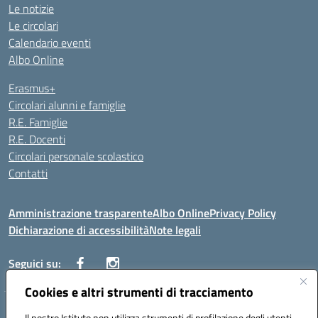
Le notizie
Le circolari
Calendario eventi
Albo Online
Erasmus+
Circolari alunni e famiglie
R.E. Famiglie
R.E. Docenti
Circolari personale scolastico
Contatti
Amministrazione trasparente
Albo Online
Privacy Policy
Dichiarazione di accessibilità
Note legali
Seguici su:
Cookies e altri strumenti di tracciamento
VIALE ITALIA , 13 91011 ALCAMO (TP)
Il nostro Istituto non utilizza strumenti di profilazione degli utenti -