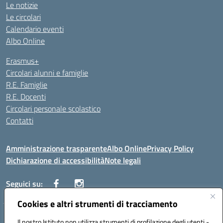
Le notizie
Le circolari
Calendario eventi
Albo Online
Erasmus+
Circolari alunni e famiglie
R.E. Famiglie
R.E. Docenti
Circolari personale scolastico
Contatti
Amministrazione trasparente
Albo Online
Privacy Policy
Dichiarazione di accessibilità
Note legali
Seguici su:
Cookies e altri strumenti di tracciamento
VIALE ITALIA , 13 91011 ALCAMO (TP)
Il nostro Istituto non utilizza strumenti di profilazione degli utenti -