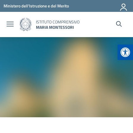
Vai ai contenuti
Vai al menu di navigazione
Vai al footer
Ministero dell'Istruzione e del Merito
ISTITUTO COMPRENSIVO
MARIA MONTESSORI
Apr