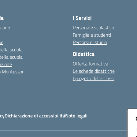
Visita la pagina iniziale della scuola
la
I Servizi
zione
Personale scolastico
Famiglie e studenti
ne
Percorsi di studio
della scuola
Didattica
della scuola
Offerta formativa
azione
Le schede didattiche
zo Montessori
I progetti delle classi
icy
Dichiarazione di accessibilità
Note legali