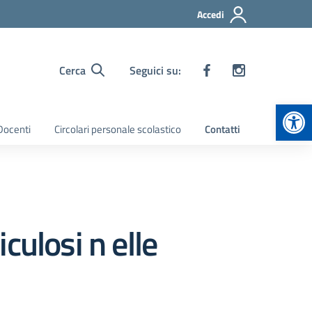
Accedi
Cerca
Seguici su:
Apr
 Docenti
Circolari personale scolastico
Contatti
iculosi n elle