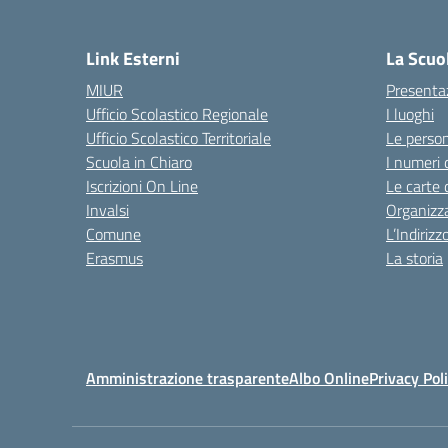
— 
Link Esterni
La Scuo
MIUR
Presenta
Ufficio Scolastico Regionale
I luoghi
Ufficio Scolastico Territoriale
Le perso
Scuola in Chiaro
I numeri 
Iscrizioni On Line
Le carte 
Invalsi
Organizz
Comune
L’Indiriz
Erasmus
La storia
Amministrazione trasparente
Albo Online
Privacy Pol