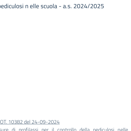
a pediculosi n elle scuola - a.s. 2024/2025
OT. 10382 del 24-09-2024
sure_di_profilassi_per_il_controllo_della_pediculosi_nelle