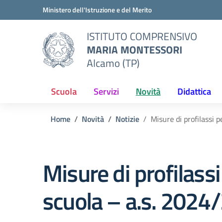
Vai ai contenuti
Vai al menu di navigazione
Vai al footer
Ministero dell'Istruzione e del Merito
ISTITUTO COMPRENSIVO
MARIA MONTESSORI
Alcamo (TP)
Scuola
Servizi
Novità
Didattica
Home
Novità
Notizie
Misure di profilassi p
Misure di profilassi 
scuola – a.s. 2024