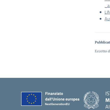
_a
LI
Au
Pubblicat
Eccetto d
I
M
A