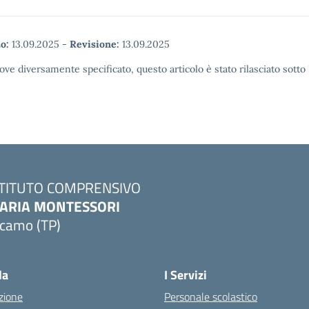
o:
13.09.2025
-
Revisione:
13.09.2025
ove diversamente specificato, questo articolo è stato rilasciato sott
STITUTO COMPRENSIVO
ARIA MONTESSORI
lcamo (TP)
Visita la pagina iniziale della scuola
la
I Servizi
zione
Personale scolastico