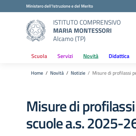
Vai ai contenuti
Vai al menu di navigazione
Vai al footer
Ministero dell'Istruzione e del Merito
ISTITUTO COMPRENSIVO
MARIA MONTESSORI
Alcamo (TP)
Scuola
Servizi
Novità
Didattica
Home
Novità
Notizie
Misure di profilassi p
Misure di profilassi 
scuole a.s. 2025-2