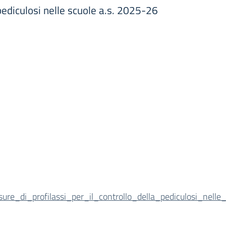
a pediculosi nelle scuole a.s. 2025-26
sure_di_profilassi_per_il_controllo_della_pediculosi_nell