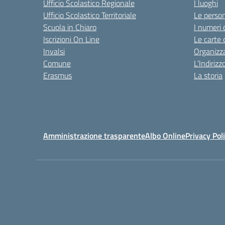
Ufficio Scolastico Regionale
I luoghi
Ufficio Scolastico Territoriale
Le perso
Scuola in Chiaro
I numeri 
Iscrizioni On Line
Le carte 
Invalsi
Organizz
Comune
L’Indiriz
Erasmus
La storia
Amministrazione trasparente
Albo Online
Privacy Pol