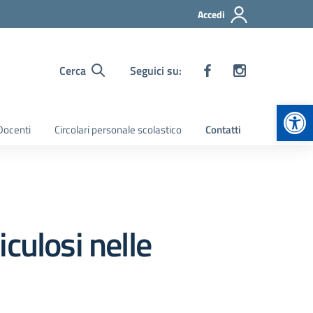
Accedi
Cerca
Seguici su:
Apr
 Docenti
Circolari personale scolastico
Contatti
iculosi nelle