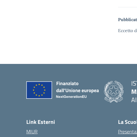
Pubblicat
Eccetto d
I
M
A
— 
Link Esterni
La Scuo
MIUR
Presenta