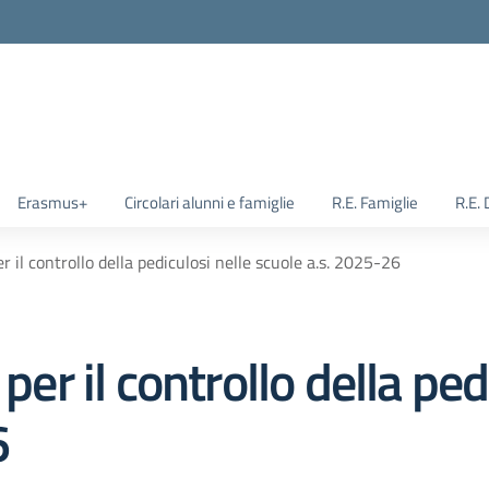
Erasmus+
Circolari alunni e famiglie
R.E. Famiglie
R.E.
er il controllo della pediculosi nelle scuole a.s. 2025-26
per il controllo della ped
6