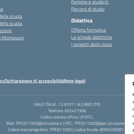
Famiglie e studenti
ne
Percorsi di studio
della scuola
Didattica
della scuola
Offerta formativa
azione
Le schede didattiche
zo Montessori
I progetti delle classi
icy
Dichiarazione di accessibilità
Note legali
VIALE ITALIA , 13 91011 ALCAMO (TP)
Telefono: 092421906
Codice univoco ufficio: UF3YCL
Mail: TPIC81100Q@istruzione.it | PEC: TPIC81100Q@pec.istruzione.it
Codice meccanografico: TPIC81100Q | Codice fiscale: 80004560811