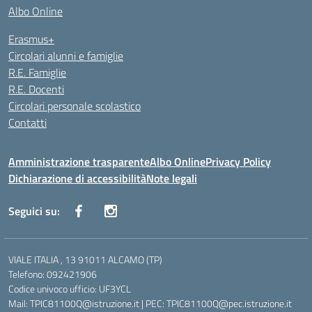
Albo Online
Erasmus+
Circolari alunni e famiglie
R.E. Famiglie
R.E. Docenti
Circolari personale scolastico
Contatti
Amministrazione trasparente
Albo Online
Privacy Policy
Dichiarazione di accessibilità
Note legali
Seguici su:
VIALE ITALIA , 13 91011 ALCAMO (TP)
Telefono: 092421906
Codice univoco ufficio: UF3YCL
Mail: TPIC81100Q@istruzione.it | PEC: TPIC81100Q@pec.istruzione.it