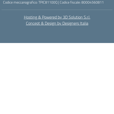
Codice meccanografico: TPIC81100Q | Codice fiscale: 80004560811
Hosting & Powered by 3D Solution S.r.l.
Concept & Design by Designers Italia