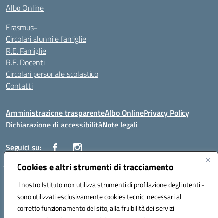
Albo Online
Erasmus+
Circolari alunni e famiglie
R.E. Famiglie
R.E. Docenti
Circolari personale scolastico
Contatti
Amministrazione trasparente
Albo Online
Privacy Policy
Dichiarazione di accessibilità
Note legali
Seguici su:
Cookies e altri strumenti di tracciamento
VIALE ITALIA , 13 91011 ALCAMO (TP)
Il nostro Istituto non utilizza strumenti di profilazione degli utenti -
Telefono: 092421906
sono utilizzati esclusivamente cookies tecnici necessari al
Codice univoco ufficio: UF3YCL
corretto funzionamento del sito, alla fruibilità dei servizi
Mail: TPIC81100Q@istruzione.it | PEC: TPIC81100Q@pec.istruzione.it