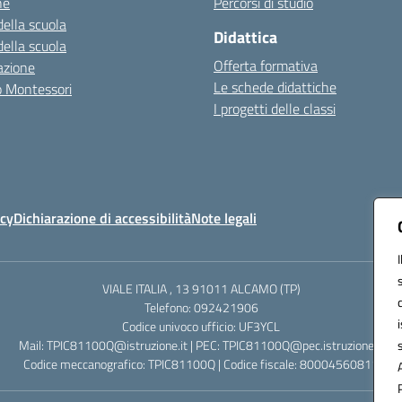
ne
Percorsi di studio
della scuola
Didattica
della scuola
Offerta formativa
azione
Le schede didattiche
zo Montessori
I progetti delle classi
icy
Dichiarazione di accessibilità
Note legali
VIALE ITALIA , 13 91011 ALCAMO (TP)
Telefono: 092421906
Codice univoco ufficio: UF3YCL
Mail: TPIC81100Q@istruzione.it | PEC: TPIC81100Q@pec.istruzione.it
Codice meccanografico: TPIC81100Q | Codice fiscale: 80004560811