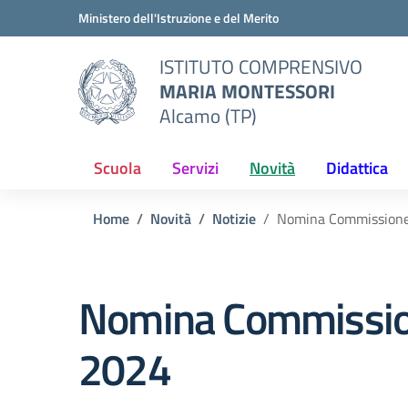
Vai ai contenuti
Vai al menu di navigazione
Vai al footer
Ministero dell'Istruzione e del Merito
ISTITUTO COMPRENSIVO
MARIA MONTESSORI
Alcamo (TP)
Scuola
Servizi
Novità
Didattica
Home
Novità
Notizie
Nomina Commissione 
Nomina Commissione
2024