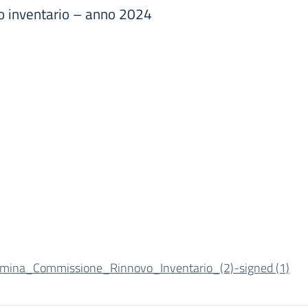
o inventario – anno 2024
mina_Commissione_Rinnovo_Inventario_(2)-signed (1)