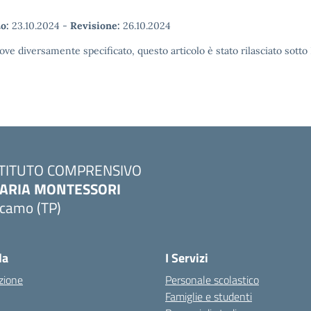
o:
23.10.2024
-
Revisione:
26.10.2024
ove diversamente specificato, questo articolo è stato rilasciato sott
STITUTO COMPRENSIVO
ARIA MONTESSORI
lcamo (TP)
Visita la pagina iniziale della scuola
la
I Servizi
zione
Personale scolastico
Famiglie e studenti