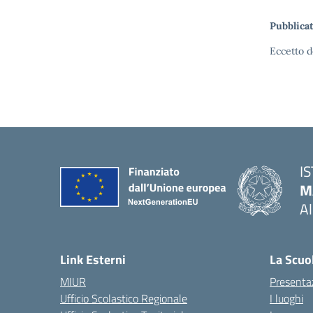
Pubblicat
Eccetto d
I
M
A
— 
Link Esterni
La Scuo
MIUR
Presenta
Ufficio Scolastico Regionale
I luoghi