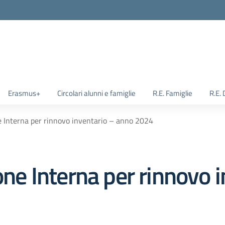
Erasmus+
Circolari alunni e famiglie
R.E. Famiglie
R.E.
Interna per rinnovo inventario – anno 2024
 Interna per rinnovo i