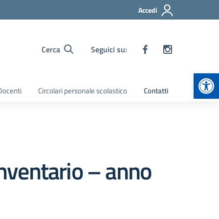
Accedi
Cerca
Seguici su:
Apr
 Docenti
Circolari personale scolastico
Contatti
nventario – anno