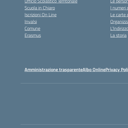
Ufficio Scolastico Territoriale
Le perso
Scuola in Chiaro
I numeri 
Iscrizioni On Line
Le carte 
Invalsi
Organizz
Comune
L’Indiriz
Erasmus
La storia
Amministrazione trasparente
Albo Online
Privacy Pol