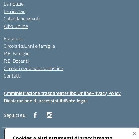
Le notizie
Le circolari
Calendario eventi
Albo Online
Erasmus+
Circolari alunni e famiglie
R.E. Famiglie
R.E. Docenti
Circolari personale scolastico
Contatti
Amministrazione trasparente
Albo Online
Privacy Policy
Dichiarazione di accessibilità
Note legali
Seguici su:
VIALE ITALIA , 13 91011 ALCAMO (TP)
Cookies e altri strumenti di tracciamento