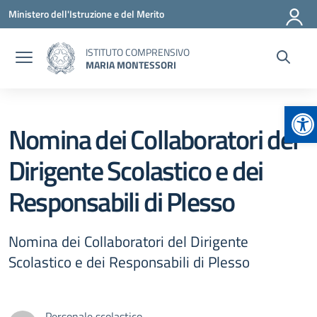
Vai ai contenuti
Vai al menu di navigazione
Vai al footer
Ministero dell'Istruzione e del Merito
ISTITUTO COMPRENSIVO
MARIA MONTESSORI
Ap
Nomina dei Collaboratori del
Dirigente Scolastico e dei
Responsabili di Plesso
Nomina dei Collaboratori del Dirigente
Scolastico e dei Responsabili di Plesso
Personale scolastico