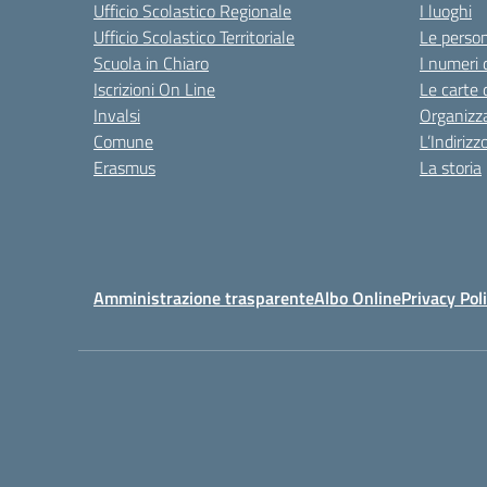
Ufficio Scolastico Regionale
I luoghi
Ufficio Scolastico Territoriale
Le perso
Scuola in Chiaro
I numeri 
Iscrizioni On Line
Le carte 
Invalsi
Organizz
Comune
L’Indiriz
Erasmus
La storia
Amministrazione trasparente
Albo Online
Privacy Pol