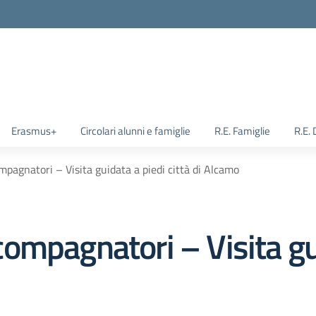
Erasmus+
Circolari alunni e famiglie
R.E. Famiglie
R.E.
pagnatori – Visita guidata a piedi città di Alcamo
ompagnatori – Visita gu