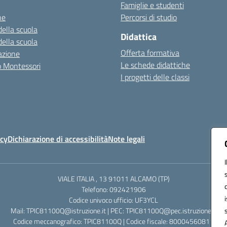
Famiglie e studenti
ne
Percorsi di studio
della scuola
Didattica
della scuola
Offerta formativa
azione
Le schede didattiche
zo Montessori
I progetti delle classi
icy
Dichiarazione di accessibilità
Note legali
VIALE ITALIA , 13 91011 ALCAMO (TP)
Telefono: 092421906
Codice univoco ufficio: UF3YCL
Mail: TPIC81100Q@istruzione.it | PEC: TPIC81100Q@pec.istruzione.it
Codice meccanografico: TPIC81100Q | Codice fiscale: 80004560811