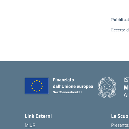
Pubblicat
Eccetto d
I
M
A
— 
Link Esterni
La Scuo
MIUR
Presenta