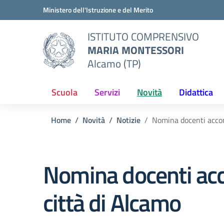
Vai ai contenuti
Vai al menu di navigazione
Vai al footer
Ministero dell'Istruzione e del Merito
ISTITUTO COMPRENSIVO
MARIA MONTESSORI
Alcamo (TP)
Scuola
Servizi
Novità
Didattica
Home
Novità
Notizie
Nomina docenti accom
Nomina docenti acc
città di Alcamo