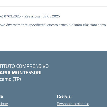
o:
07.03.2025
-
Revisione:
08.03.2025
ove diversamente specificato, questo articolo è stato rilasciato sott
STITUTO COMPRENSIVO
ARIA MONTESSORI
lcamo (TP)
Visita la pagina iniziale della scuola
la
I Servizi
zione
Personale scolastico