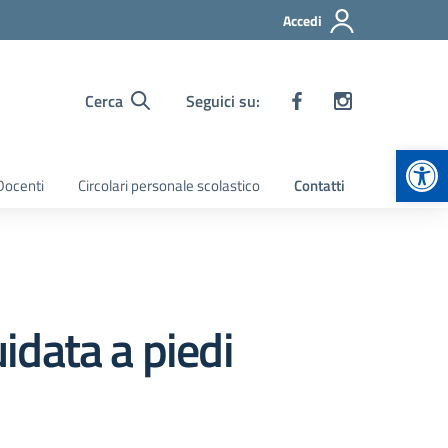
Accedi
Cerca
Seguici su:
Apr
 Docenti
Circolari personale scolastico
Contatti
idata a piedi