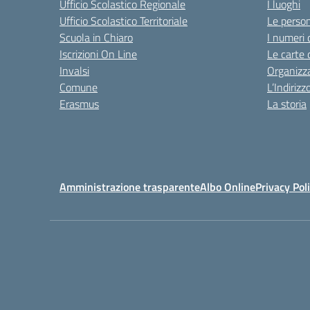
Ufficio Scolastico Regionale
I luoghi
Ufficio Scolastico Territoriale
Le perso
Scuola in Chiaro
I numeri 
Iscrizioni On Line
Le carte 
Invalsi
Organizz
Comune
L’Indiriz
Erasmus
La storia
Amministrazione trasparente
Albo Online
Privacy Pol