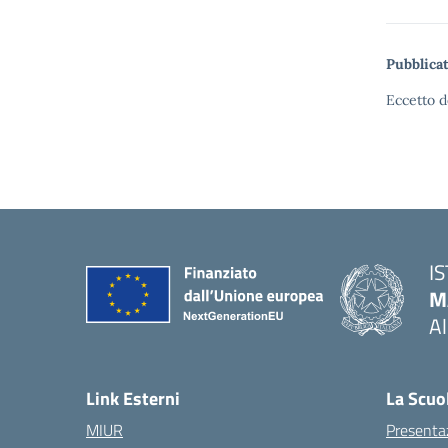
Pubblicat
Eccetto d
I
M
A
— 
Link Esterni
La Scuo
MIUR
Presenta