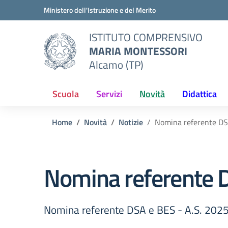
Vai ai contenuti
Vai al menu di navigazione
Vai al footer
Ministero dell'Istruzione e del Merito
ISTITUTO COMPRENSIVO
MARIA MONTESSORI
Alcamo (TP)
Scuola
Servizi
Novità
Didattica
Home
Novità
Notizie
Nomina referente DS
Nomina referente 
Nomina referente DSA e BES - A.S. 20