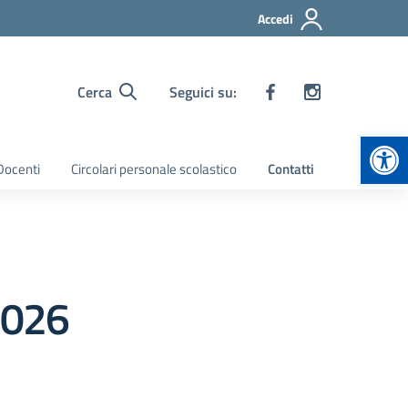
Accedi
Cerca
Seguici su:
Apr
 Docenti
Circolari personale scolastico
Contatti
2026