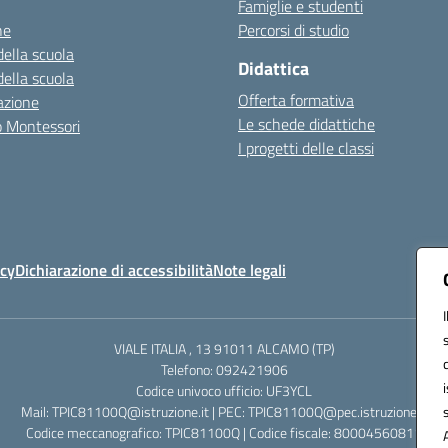
Famiglie e studenti
ne
Percorsi di studio
della scuola
Didattica
della scuola
Offerta formativa
azione
Le schede didattiche
zo Montessori
I progetti delle classi
icy
Dichiarazione di accessibilità
Note legali
VIALE ITALIA , 13 91011 ALCAMO (TP)
Telefono: 092421906
Codice univoco ufficio: UF3YCL
Mail: TPIC81100Q@istruzione.it | PEC: TPIC81100Q@pec.istruzione.it
Codice meccanografico: TPIC81100Q | Codice fiscale: 80004560811