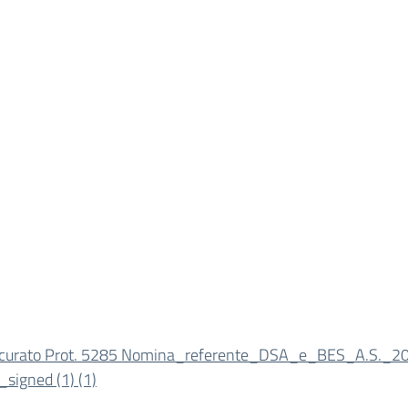
curato Prot. 5285 Nomina_referente_DSA_e_BES_A.S._2
_signed (1) (1)