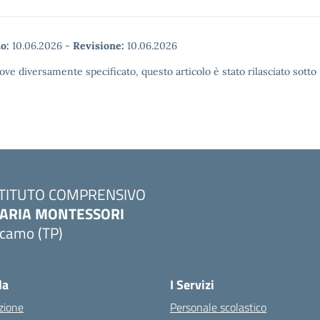
o:
10.06.2026
-
Revisione:
10.06.2026
ove diversamente specificato, questo articolo è stato rilasciato sott
STITUTO COMPRENSIVO
ARIA MONTESSORI
lcamo (TP)
Visita la pagina iniziale della scuola
la
I Servizi
zione
Personale scolastico