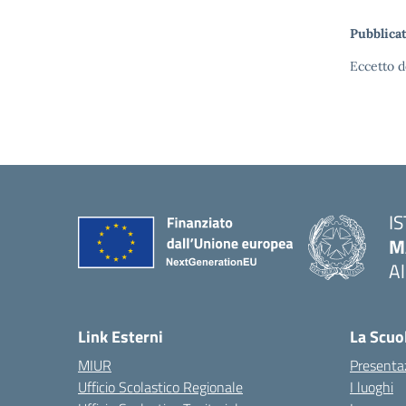
Pubblicat
Eccetto d
I
M
A
— 
Link Esterni
La Scuo
MIUR
Presenta
Ufficio Scolastico Regionale
I luoghi