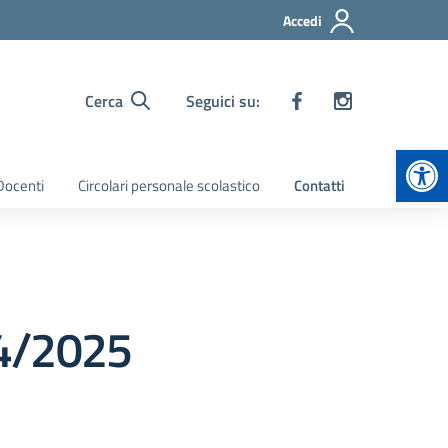
Accedi
Cerca
Seguici su:
Apr
 Docenti
Circolari personale scolastico
Contatti
024/2025