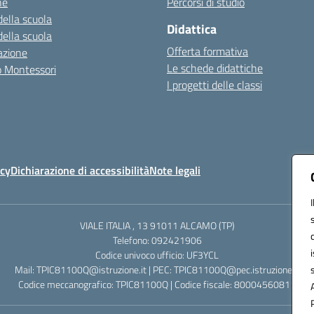
ne
Percorsi di studio
della scuola
Didattica
della scuola
Offerta formativa
azione
Le schede didattiche
zo Montessori
I progetti delle classi
icy
Dichiarazione di accessibilità
Note legali
VIALE ITALIA , 13 91011 ALCAMO (TP)
Telefono: 092421906
Codice univoco ufficio: UF3YCL
Mail: TPIC81100Q@istruzione.it | PEC: TPIC81100Q@pec.istruzione.it
Codice meccanografico: TPIC81100Q | Codice fiscale: 80004560811