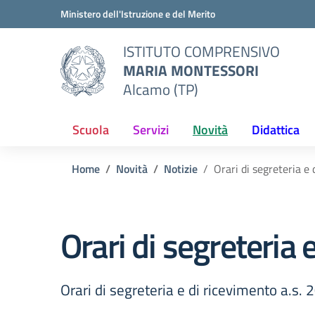
Vai ai contenuti
Vai al menu di navigazione
Vai al footer
Ministero dell'Istruzione e del Merito
ISTITUTO COMPRENSIVO
MARIA MONTESSORI
Alcamo (TP)
Scuola
Servizi
Novità
Didattica
Home
Novità
Notizie
Orari di segreteria e
Orari di segreteria
Orari di segreteria e di ricevimento a.s