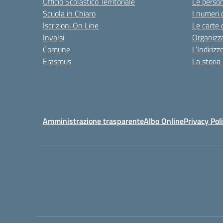
Ufficio Scolastico Territoriale
Le perso
Scuola in Chiaro
I numeri 
Iscrizioni On Line
Le carte 
Invalsi
Organizz
Comune
L’Indiriz
Erasmus
La storia
Amministrazione trasparente
Albo Online
Privacy Pol