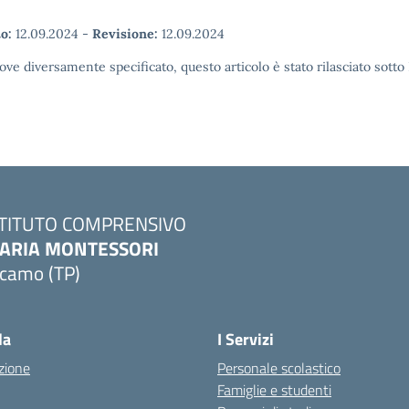
o:
12.09.2024
-
Revisione:
12.09.2024
ove diversamente specificato, questo articolo è stato rilasciato sott
STITUTO COMPRENSIVO
ARIA MONTESSORI
lcamo (TP)
Visita la pagina iniziale della scuola
la
I Servizi
zione
Personale scolastico
Famiglie e studenti