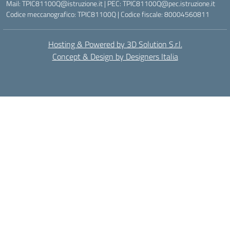
Mail: TPIC81100Q@istruzione.it | PEC: TPIC81100Q@pec.istruzione.it
Codice meccanografico: TPIC81100Q | Codice fiscale: 80004560811
Hosting & Powered by 3D Solution S.r.l.
Concept & Design by Designers Italia