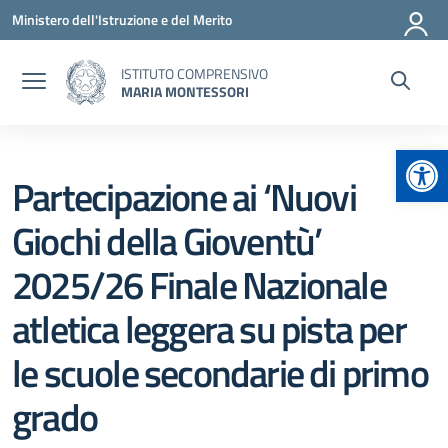
Vai ai contenuti
Vai al menu di navigazione
Vai al footer
Ministero dell'Istruzione e del Merito
ISTITUTO COMPRENSIVO
MARIA MONTESSORI
Apr
Partecipazione ai ‘Nuovi
Giochi della Gioventù’
2025/26 Finale Nazionale
atletica leggera su pista per
le scuole secondarie di primo
grado