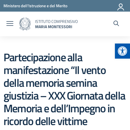
Vai ai contenuti
Vai al menu di navigazione
Vai al footer
Ministero dell'Istruzione e del Merito
ISTITUTO COMPRENSIVO
MARIA MONTESSORI
Apr
Partecipazione alla
manifestazione “Il vento
della memoria semina
giustizia – XXX Giornata della
Memoria e dell’Impegno in
ricordo delle vittime