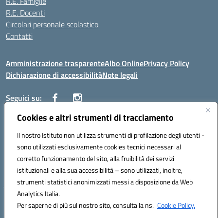
R.E. Famiglie
R.E. Docenti
Circolari personale scolastico
Contatti
Amministrazione trasparente
Albo Online
Privacy Policy
Dichiarazione di accessibilità
Note legali
Seguici su:
Cookies e altri strumenti di tracciamento
VIALE ITALIA , 13 91011 ALCAMO (TP)
Il nostro Istituto non utilizza strumenti di profilazione degli utenti -
Telefono: 092421906
sono utilizzati esclusivamente cookies tecnici necessari al
Codice univoco ufficio: UF3YCL
corretto funzionamento del sito, alla fruibilità dei servizi
Mail: TPIC81100Q@istruzione.it | PEC: TPIC81100Q@pec.istruzione.it
istituzionali e alla sua accessibilità – sono utilizzati, inoltre,
Codice meccanografico: TPIC81100Q | Codice fiscale: 80004560811
strumenti statistici anonimizzati messi a disposizione da Web
Analytics Italia.
Hosting & Powered by 3D Solution S.r.l.
Per saperne di più sul nostro sito, consulta la ns.
Cookie Policy.
Concept & Design by Designers Italia