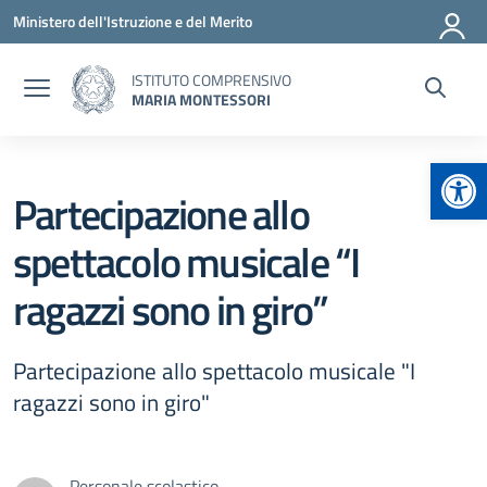
Vai ai contenuti
Vai al menu di navigazione
Vai al footer
Ministero dell'Istruzione e del Merito
ISTITUTO COMPRENSIVO
MARIA MONTESSORI
Apr
Partecipazione allo
spettacolo musicale “I
ragazzi sono in giro”
Partecipazione allo spettacolo musicale "I
ragazzi sono in giro"
Personale scolastico