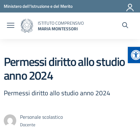
Vai ai contenuti
Vai al menu di navigazione
Vai al footer
Ministero dell'Istruzione e del Merito
ISTITUTO COMPRENSIVO
MARIA MONTESSORI
Ap
Permessi diritto allo studio
anno 2024
Permessi diritto allo studio anno 2024
Personale scolastico
Docente