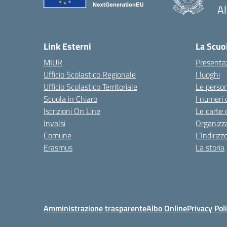
A
— 
Link Esterni
La Scuo
MIUR
Presenta
Ufficio Scolastico Regionale
I luoghi
Ufficio Scolastico Territoriale
Le perso
Scuola in Chiaro
I numeri 
Iscrizioni On Line
Le carte 
Invalsi
Organizz
Comune
L’Indiriz
Erasmus
La storia
Amministrazione trasparente
Albo Online
Privacy Pol