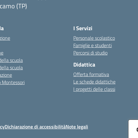
lcamo (TP)
Visita la pagina iniziale della scuola
la
I Servizi
zione
Personale scolastico
Famiglie e studenti
ne
Percorsi di studio
della scuola
Didattica
della scuola
Offerta formativa
azione
Le schede didattiche
zo Montessori
I progetti delle classi
icy
Dichiarazione di accessibilità
Note legali