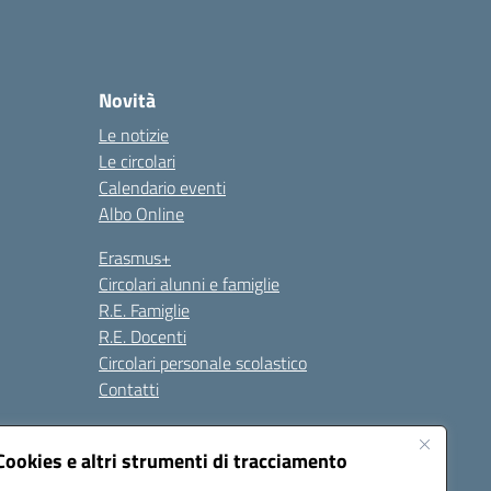
Novità
Le notizie
Le circolari
Calendario eventi
Albo Online
Erasmus+
Circolari alunni e famiglie
R.E. Famiglie
R.E. Docenti
Circolari personale scolastico
Contatti
Cookies e altri strumenti di tracciamento
Seguici su: