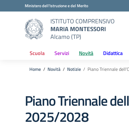
Vai ai contenuti
Vai al menu di navigazione
Vai al footer
Ministero dell'Istruzione e del Merito
ISTITUTO COMPRENSIVO
MARIA MONTESSORI
Alcamo (TP)
Scuola
Servizi
Novità
Didattica
Home
Novità
Notizie
Piano Triennale dell
Piano Triennale del
2025/2028