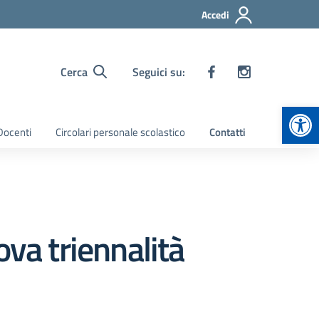
Accedi
Cerca
Seguici su:
Apr
 Docenti
Circolari personale scolastico
Contatti
ova triennalità