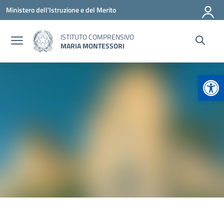
Vai ai contenuti
Vai al menu di navigazione
Vai al footer
Ministero dell'Istruzione e del Merito
ISTITUTO COMPRENSIVO
MARIA MONTESSORI
Apr