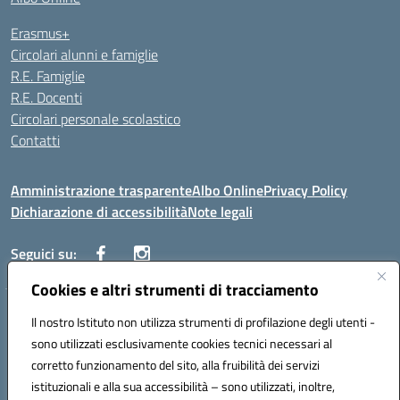
Erasmus+
Circolari alunni e famiglie
R.E. Famiglie
R.E. Docenti
Circolari personale scolastico
Contatti
Amministrazione trasparente
Albo Online
Privacy Policy
Dichiarazione di accessibilità
Note legali
Seguici su:
Cookies e altri strumenti di tracciamento
VIALE ITALIA , 13 91011 ALCAMO (TP)
Il nostro Istituto non utilizza strumenti di profilazione degli utenti -
Telefono: 092421906
sono utilizzati esclusivamente cookies tecnici necessari al
Codice univoco ufficio: UF3YCL
corretto funzionamento del sito, alla fruibilità dei servizi
Mail: TPIC81100Q@istruzione.it | PEC: TPIC81100Q@pec.istruzione.it
istituzionali e alla sua accessibilità – sono utilizzati, inoltre,
Codice meccanografico: TPIC81100Q | Codice fiscale: 80004560811