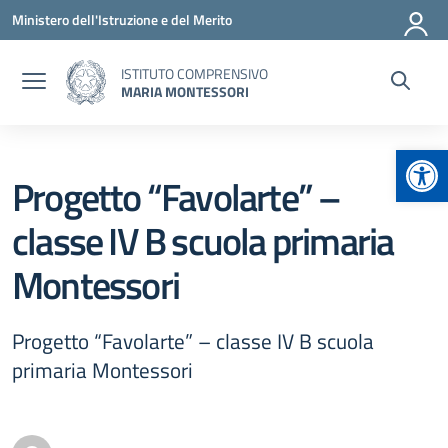
Vai ai contenuti
Vai al menu di navigazione
Vai al footer
Ministero dell'Istruzione e del Merito
ISTITUTO COMPRENSIVO
MARIA MONTESSORI
Apr
Progetto “Favolarte” –
classe IV B scuola primaria
Montessori
Progetto “Favolarte” – classe IV B scuola
primaria Montessori