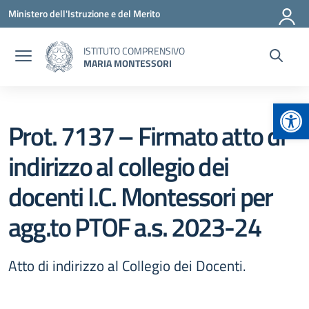
Vai ai contenuti
Vai al menu di navigazione
Vai al footer
Ministero dell'Istruzione e del Merito
ISTITUTO COMPRENSIVO
MARIA MONTESSORI
Apr
Prot. 7137 – Firmato atto di
indirizzo al collegio dei
docenti I.C. Montessori per
agg.to PTOF a.s. 2023-24
Atto di indirizzo al Collegio dei Docenti.