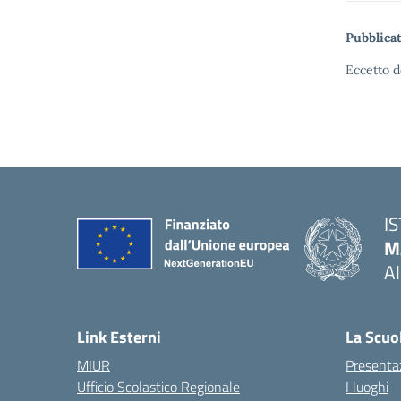
Pubblicat
Eccetto d
I
M
A
— 
Link Esterni
La Scuo
MIUR
Presenta
Ufficio Scolastico Regionale
I luoghi