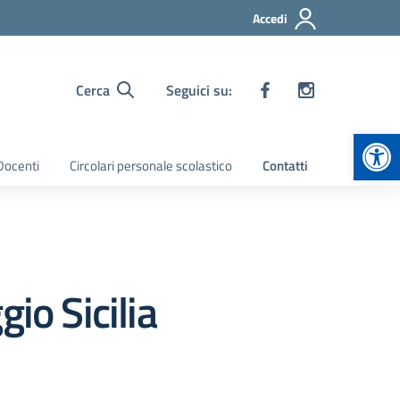
Accedi
Cerca
Seguici su:
Apr
 Docenti
Circolari personale scolastico
Contatti
io Sicilia