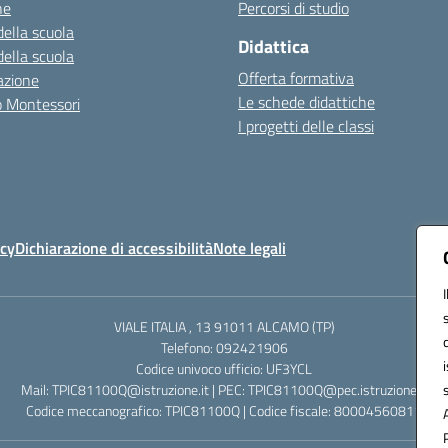
ne
Percorsi di studio
della scuola
Didattica
della scuola
Offerta formativa
azione
Le schede didattiche
zo Montessori
I progetti delle classi
icy
Dichiarazione di accessibilità
Note legali
VIALE ITALIA , 13 91011 ALCAMO (TP)
Telefono: 092421906
Codice univoco ufficio: UF3YCL
Mail: TPIC81100Q@istruzione.it | PEC: TPIC81100Q@pec.istruzione.it
Codice meccanografico: TPIC81100Q | Codice fiscale: 80004560811