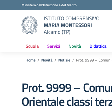
Vai ai contenuti
Vai al menu di navigazione
Vai al footer
Ministero dell'Istruzione e del Merito
ISTITUTO COMPRENSIVO
MARIA MONTESSORI
Alcamo (TP)
Scuola
Servizi
Novità
Didattica
Home
Novità
Notizie
Prot. 9999 – Comunica
Prot. 9999 – Comuni
Orientale classi ter