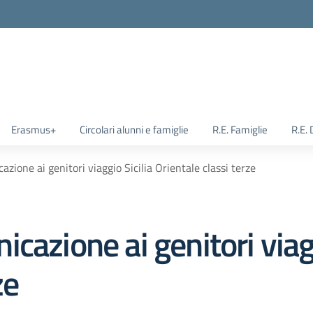
Erasmus+
Circolari alunni e famiglie
R.E. Famiglie
R.E.
zione ai genitori viaggio Sicilia Orientale classi terze
cazione ai genitori viagg
ze