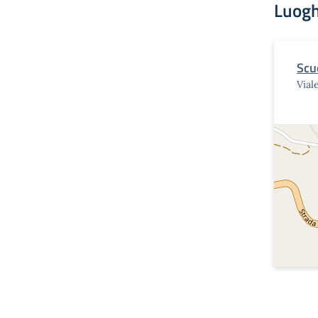
Luogh
Scu
Vial