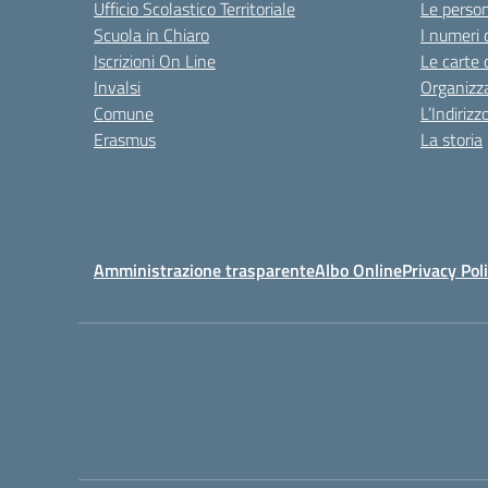
Ufficio Scolastico Territoriale
Le perso
Scuola in Chiaro
I numeri 
Iscrizioni On Line
Le carte 
Invalsi
Organizz
Comune
L’Indiriz
Erasmus
La storia
Amministrazione trasparente
Albo Online
Privacy Pol