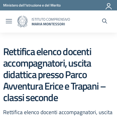
Vai ai contenuti
Vai al menu di navigazione
Vai al footer
Ministero dell'Istruzione e del Merito
ISTITUTO COMPRENSIVO
MARIA MONTESSORI
Rettifica elenco docenti
accompagnatori, uscita
didattica presso Parco
Avventura Erice e Trapani –
classi seconde
Rettifica elenco docenti accompagnatori, uscita