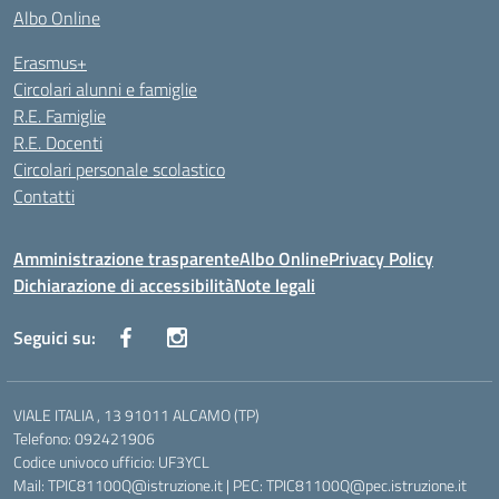
Albo Online
Erasmus+
Circolari alunni e famiglie
R.E. Famiglie
R.E. Docenti
Circolari personale scolastico
Contatti
Amministrazione trasparente
Albo Online
Privacy Policy
Dichiarazione di accessibilità
Note legali
Seguici su:
VIALE ITALIA , 13 91011 ALCAMO (TP)
Telefono: 092421906
Codice univoco ufficio: UF3YCL
Mail: TPIC81100Q@istruzione.it | PEC: TPIC81100Q@pec.istruzione.it