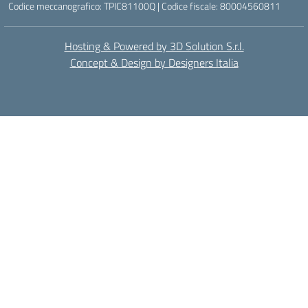
Codice meccanografico: TPIC81100Q | Codice fiscale: 80004560811
Hosting & Powered by 3D Solution S.r.l.
Concept & Design by Designers Italia