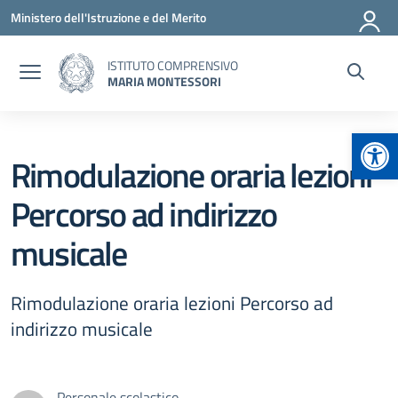
Vai ai contenuti
Vai al menu di navigazione
Vai al footer
Ministero dell'Istruzione e del Merito
ISTITUTO COMPRENSIVO
MARIA MONTESSORI
Apr
Rimodulazione oraria lezioni
Percorso ad indirizzo
musicale
Rimodulazione oraria lezioni Percorso ad
indirizzo musicale
Personale scolastico