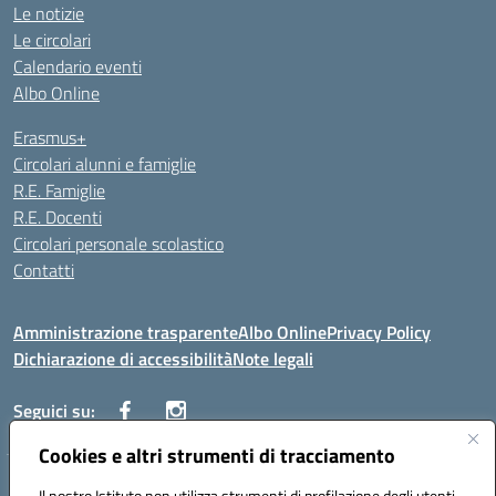
Le notizie
Le circolari
Calendario eventi
Albo Online
Erasmus+
Circolari alunni e famiglie
R.E. Famiglie
R.E. Docenti
Circolari personale scolastico
Contatti
Amministrazione trasparente
Albo Online
Privacy Policy
Dichiarazione di accessibilità
Note legali
Seguici su:
Cookies e altri strumenti di tracciamento
VIALE ITALIA , 13 91011 ALCAMO (TP)
Il nostro Istituto non utilizza strumenti di profilazione degli utenti -