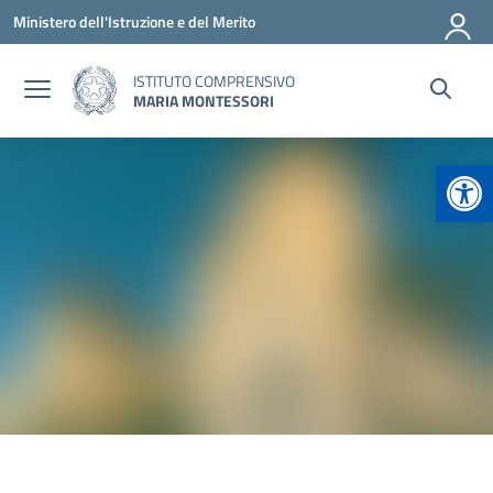
Vai ai contenuti
Vai al menu di navigazione
Vai al footer
Ministero dell'Istruzione e del Merito
ISTITUTO COMPRENSIVO
MARIA MONTESSORI
Apr