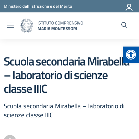
Vai ai contenuti
Vai al menu di navigazione
Vai al footer
Ministero dell'Istruzione e del Merito
ISTITUTO COMPRENSIVO
MARIA MONTESSORI
Apr
Scuola secondaria Mirabella
– laboratorio di scienze
classe IIIC
Scuola secondaria Mirabella – laboratorio di
scienze classe IIIC