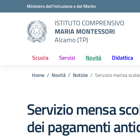
Vai ai contenuti
Vai al menu di navigazione
Vai al footer
Ministero dell'Istruzione e del Merito
ISTITUTO COMPRENSIVO
MARIA MONTESSORI
Alcamo (TP)
Scuola
Servizi
Novità
Didattica
Home
Novità
Notizie
Servizio mensa scolas
Servizio mensa sco
dei pagamenti antici