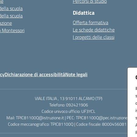
ne
Percorsi di studio
della scuola
Didattica
della scuola
Offerta formativa
azione
Le schede didattiche
zo Montessori
I progetti delle classi
icy
Dichiarazione di accessibilità
Note legali
VIALE ITALIA , 13 91011 ALCAMO (TP)
Telefono: 092421906
Codice univoco ufficio: UF3YCL
Mail: TPIC81100Q@istruzione.it | PEC: TPIC81100Q@pec.istruzione.it
Codice meccanografico: TPIC81100Q | Codice fiscale: 80004560811