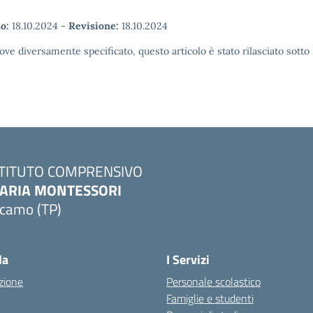
o:
18.10.2024
-
Revisione:
18.10.2024
ove diversamente specificato, questo articolo è stato rilasciato sott
STITUTO COMPRENSIVO
ARIA MONTESSORI
lcamo (TP)
Visita la pagina iniziale della scuola
la
I Servizi
zione
Personale scolastico
Famiglie e studenti