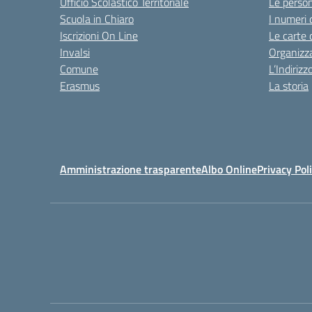
Ufficio Scolastico Territoriale
Le perso
Scuola in Chiaro
I numeri 
Iscrizioni On Line
Le carte 
Invalsi
Organizz
Comune
L’Indiriz
Erasmus
La storia
Amministrazione trasparente
Albo Online
Privacy Pol