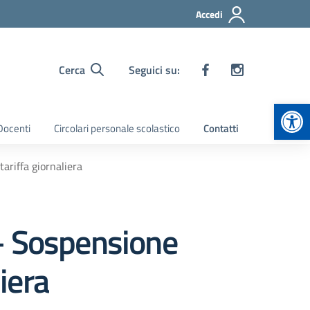
Accedi
Cerca
Seguici su:
Apr
 Docenti
Circolari personale scolastico
Contatti
ariffa giornaliera
– Sospensione
iera