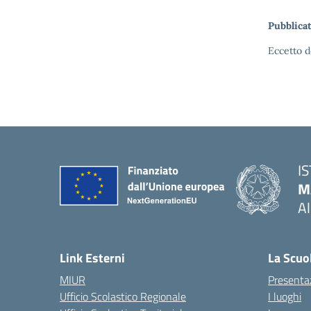
Pubblicat
Eccetto d
I
M
A
— 
Link Esterni
La Scuo
MIUR
Presenta
Ufficio Scolastico Regionale
I luoghi